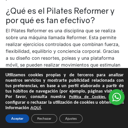
¿Qué es el Pilates Reformer y
por qué es tan efectivo?
El Pilates Reformer es una disciplina que se realiza
sobre una máquina llamada Reformer. Esta permite
realizar ejercicios controlados que combinan fuerza,
flexibilidad, equilibrio y conciencia corporal. Gracias
a su diseño con resortes, poleas y una plataforma
móvil, se pueden realizar movimientos que estimulan
profundamente los músculos estabilizadores del
Utilizamos cookies propias y de terceros para analizar
cuerpo, sin generar impacto en las articulaciones.
nuestros servicios y mostrarte publicidad relacionada con
tus preferencias, en base a un perfil elaborado a partir de
1. Reeducación postural
tus hábitos de navegación (por ejemplo, páginas visitadas).
Por favor, consulta nuestra
Puedes
Política de Cookies.
consciente
configurar o rechazar la utilización de cookies u obtener más
AQUÍ
.
información
Una de las grandes ventajas del Pilates Reformer es
que enseña a mover el cuerpo de forma alineada y
Aceptar
Rechazar
Ajustes
eficiente. Cada ejercicio requiere precisión, control y