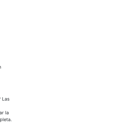
a
n
? Las
ar la
pleta.