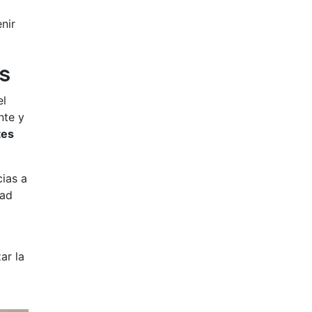
nir
s
el
nte y
tes
cias a
dad
ar la