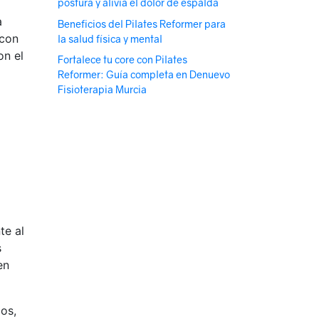
postura y alivia el dolor de espalda
a
Beneficios del Pilates Reformer para
 con
la salud física y mental
on el
Fortalece tu core con Pilates
Reformer: Guía completa en Denuevo
Fisioterapia Murcia
te al
s
en
dos,