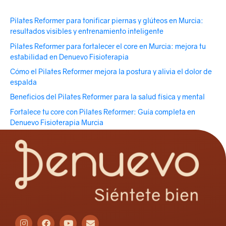
Pilates Reformer para tonificar piernas y glúteos en Murcia:
resultados visibles y entrenamiento inteligente
Pilates Reformer para fortalecer el core en Murcia: mejora tu
estabilidad en Denuevo Fisioterapia
Cómo el Pilates Reformer mejora la postura y alivia el dolor de
espalda
Beneficios del Pilates Reformer para la salud física y mental
Fortalece tu core con Pilates Reformer: Guía completa en
Denuevo Fisioterapia Murcia