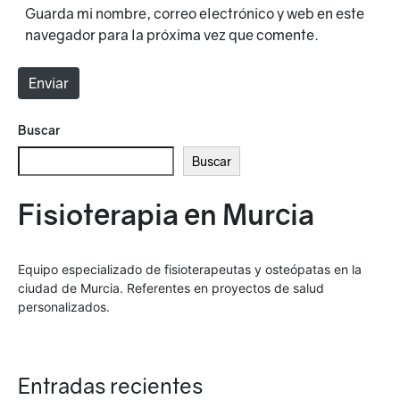
o
i
Guarda mi nombre, correo electrónico y web en este
e
o
navegador para la próxima vez que comente.
l
w
e
e
Enviar
c
b
t
Alternative:
r
Buscar
ó
Buscar
n
i
Fisioterapia en Murcia
c
o
*
Equipo especializado de fisioterapeutas y osteópatas en la
ciudad de Murcia. Referentes en proyectos de salud
personalizados.
Entradas recientes