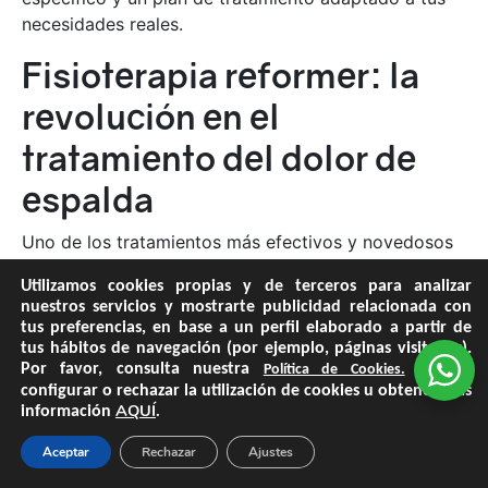
necesidades reales.
Fisioterapia reformer: la
revolución en el
tratamiento del dolor de
espalda
Uno de los tratamientos más efectivos y novedosos
que aplicamos en Denuevo es la
fisioterapia
Utilizamos cookies propias y de terceros para analizar
reformer
, una modalidad basada en el método
nuestros servicios y mostrarte publicidad relacionada con
Pilates, pero adaptado a un contexto clínico y
tus preferencias, en base a un perfil elaborado a partir de
terapéutico.
tus hábitos de navegación (por ejemplo, páginas visitadas).
Por favor, consulta nuestra
Puedes
Política de Cookies.
El
Reformer
es una máquina que permite trabajar la
configurar o rechazar la utilización de cookies u obtener más
AQUÍ
.
información
musculatura profunda de la espalda de forma segura
y guiada. Este tipo de ejercicio controlado:
Aceptar
Rechazar
Ajustes
Mejora la postura corporal.