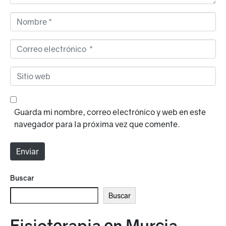
i
o
N
*
o
m
C
b
o
r
r
S
e
r
i
*
e
t
o
i
Guarda mi nombre, correo electrónico y web en este
e
o
navegador para la próxima vez que comente.
l
w
e
e
Enviar
c
b
t
Alternative:
r
Buscar
ó
Buscar
n
i
Fisioterapia en Murcia