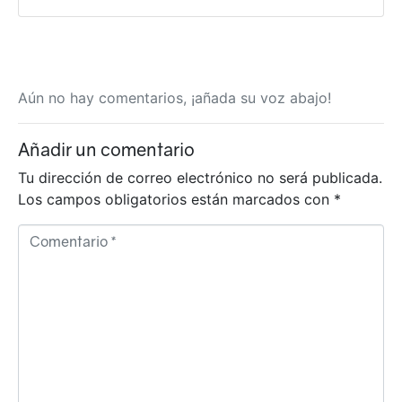
Aún no hay comentarios, ¡añada su voz abajo!
Añadir un comentario
Tu dirección de correo electrónico no será publicada.
Los campos obligatorios están marcados con
*
C
o
m
e
n
t
a
r